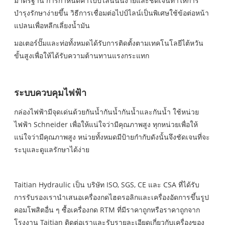
มาตรฐาน การกำหนดค่าไปป์ไลน์นั้นง่ายและชัดเจนทำให้การ
บำรุงรักษาง่ายขึ้น วิธีการเชื่อมต่อไปป์ไลน์เป็นพิเศษใช้ข้อต่อหน้า
แปลนเพื่อหลีกเลี่ยงน้ำมัน
มอเตอร์ปั๊มและท่อทั้งหมดได้รับการติดตั้งตามเทคโนโลยีไต้หวัน
ขั้นสูงเพื่อให้ได้รับความต้านทานแรงกระแทก
ระบบควบคุมไฟฟ้า
กล่องไฟฟ้ามีจุดเด่นด้วยกันน้ำกันน้ำกันน้ำและกันน้ำ ใช้หน่วย
ไฟฟ้า Schneider เพื่อให้แน่ใจว่ามีคุณภาพสูง ทุกหน่วยเพื่อให้
แน่ใจว่ามีคุณภาพสูง หน่วยทั้งหมดมีป้ายกำกับดังนั้นจึงชัดเจนที่จะ
ระบุและดูแลรักษาได้ง่าย
Taitian Hydraulic เป็น บริษัท ISO, SGS, CE และ CSA ที่ได้รับ
การรับรองเรานำเสนอเครื่องกดไฮดรอลิกและเครื่องอัดการขึ้นรูป
คอมโพสิตอื่น ๆ ซื้อเครื่องกด RTM ที่มีราคาถูกหรือราคาถูกจาก
โรงงาน Taitian ติดต่อเราและรับรายละเอียดเกี่ยวกับเครื่องของ