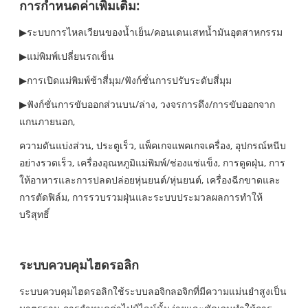
การกำหนดค่าเพิ่มเติม:
▶ระบบการไหลเวียนของน้ำเย็น/คอนเดนเสทน้ำมันอุตสาหกรรม
▶แม่พิมพ์เปลี่ยนรถเข็น
▶การเปิดแม่พิมพ์ช้าสี่มุม/ฟังก์ชั่นการปรับระดับสี่มุม
▶ฟังก์ชั่นการขับออกส่วนบน/ล่าง, วงจรการดึง/การขับออกจาก
แกนภายนอก,
ความดันแบ่งส่วน, ประตูเร็ว, แพ็คเกจแพคเกจเครื่อง, อุปกรณ์หนีบ
อย่างรวดเร็ว, เครื่องอุณหภูมิแม่พิมพ์/ช่องแช่แข็ง, การดูดฝุ่น, การ
ให้อาหารและการปลดปล่อยหุ่นยนต์/หุ่นยนต์, เครื่องฉีกขาดและ
การตัดฟิล์ม, การรวบรวมฝุ่นและระบบประมวลผลการทำให้
บริสุทธิ์
ระบบควบคุมไฮดรอลิก
ระบบควบคุมไฮดรอลิกใช้ระบบลอจิกลอจิกที่มีความแม่นยำสูงเป็น