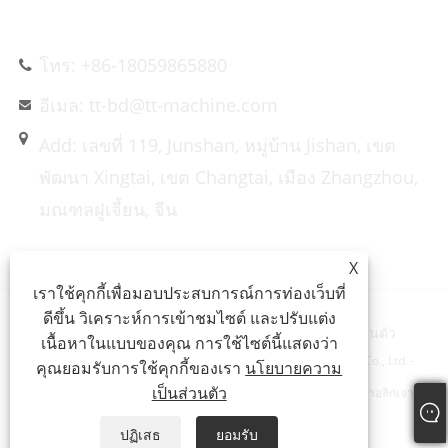
ติดต่อเรา
โทร: +86-18059865880
อีเมล: tt-bd@tt-machine.com
Add: เลขที่ 119, Junshan, หมู่บ้าน Jishan, เขต
พัฒนา Xingtai, เขต Changtai, เมือง Zhangzhou,
มณฑลฝูเจี้ยน, จีน
X
เราใช้คุกกี้เพื่อมอบประสบการณ์การท่องเว็บที่
ดีขึ้น วิเคราะห์การเข้าชมไซต์ และปรับแต่ง
Links
Sitemap
RSS
XML
นโยบายความเป็นส่วนตัว
เนื้อหาในแบบของคุณ การใช้ไซต์นี้แสดงว่า
ลิขสิทธิ์© 2023 Xiamen Taitian Machinery Technology Group Co., Ltd. -
คุณยอมรับการใช้คุกกี้ของเรา
นโยบายความ
เป็นส่วนตัว
เครื่องตีขึ้นรูปไฮดรอลิก, เครื่องอัดไฮดรอลิกคอมโพสิต, เครื่องอัดไฮดรอลิกเจาะ
โลหะ - สงวนลิขสิทธิ์
ปฏิเสธ
ยอมรับ