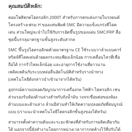
คุณสมบัติหลัก:
คอมโพสิตกดไฮดรอลิก 2000T สำหรับการตกแต่งภายในรถยนต์
โครงสร้างเฟรม H ของแท่นพิมพ์ SMC มีความแข็งแกร่งที่โดด
เด่น ส่วนใหญ่จะนำไปใช้กับการอัดขึ้นรูปของแผ่น SMC/FRP สื่อ
ชุดนี้บรรลุมาตรฐานขั้นสูงระดับสากล
SMC ขึ้นรูปไฮดรอลิกดด้วยมาตรฐาน CE ใช้ระบบวาล์วแบบคาร์
ทริดจ์ที่โดดเด่นด้วยผลกระทบเพียงเล็กน้อย การเคลื่อนไหวที่เชื่อ
ถือได้ การรั่วไหลเล็กน้อย และอายุการใช้งานที่ยาวนาน
เพลิดเพลินกับระบบหล่อลื่นอัตโนมัติสำหรับรางนำทาง
(เทคโนโลยีดังกล่าวนำเข้ามาจากไต้หวัน)
อุปกรณ์ความปลอดภัยบูรณาการเครื่องกล-ไฟฟ้า-ไฮดรอลิก เช่น
ส่วนรองรับห้องด้านล่างสำหรับถังน้ำมัน วงจรเชื่อมต่อของห้อง
ด้านบนและด้านล่าง ล้วนมีส่วนทำให้เกิดความปลอดภัยที่สมบูรณ์
แบบ (เราแนะนำเทคโนโลยีไฮดรอลิกขั้นสูงของไต้หวัน)
สามารถตั้งค่าความดันและระยะชักคงที่สำหรับการผลิตเดียวกัน
ได้ นอกจากนี้ยังทำงานโดยการหน่วงเวลาการกดค้างไว้ที่ปรับได้