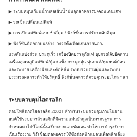
▶ ระบบหมุนเวียนน้ำหล่อเย็นน้ำมันอุตสาหกรรม/คอนเดนเสท
▶ รถเข็นเปลี่ยนแม่พิมพ์
▶ การเปิดแม่พิมพ์แบบช้าสี่มุม / ฟังก์ชั่นการปรับระดับสี่มุม
▶ ฟังก์ชั่นดีดออกบน/ล่าง, วงจรดึง/ดีดแกนภายนอก,
แรงดันแบ่งส่วน ประตูเร็ว เครื่องปิดบรรจุภัณฑ์ อุปกรณ์จับยึดด่วน
เครื่องอุณหภูมิแม่พิมพ์/ตู้แช่แข็ง การดูดฝุ่น หุ่นยนต์/หุ่นยนต์ป้อน
และระบาย เครื่องฉีกและตัดฟิล์ม ระบบรวบรวมฝุ่นและระบบ
ประมวลผลการทำให้บริสุทธิ์ ฟังก์ชั่นคลาวด์ควบคุมระยะไกล ฯลฯ
ระบบควบคุมไฮดรอลิก
คอมโพสิตกดไฮดรอลิก 2000T สำหรับระบบควบคุมภายในยาน
ยนต์ใช้ระบบวาล์วลอจิกที่มีความแม่นยำสูงเป็นมาตรฐาน การ
กำหนดค่าไปป์ไลน์นั้นเรียบง่ายและชัดเจน ทำให้การบำรุงรักษา
เป็นเรื่องง่าย วิธีเชื่อมต่อท่อควรใช้ข้อต่อหน้าแปลนเพื่อหลีกเลี่ยง