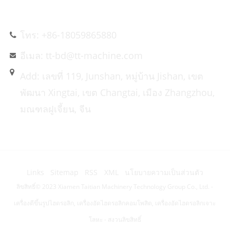
ติดต่อเรา
โทร: +86-18059865880
อีเมล: tt-bd@tt-machine.com
Add: เลขที่ 119, Junshan, หมู่บ้าน Jishan, เขต
พัฒนา Xingtai, เขต Changtai, เมือง Zhangzhou,
มณฑลฝูเจี้ยน, จีน
Links
Sitemap
RSS
XML
นโยบายความเป็นส่วนตัว
ลิขสิทธิ์© 2023 Xiamen Taitian Machinery Technology Group Co., Ltd. -
เครื่องตีขึ้นรูปไฮดรอลิก, เครื่องอัดไฮดรอลิกคอมโพสิต, เครื่องอัดไฮดรอลิกเจาะ
โลหะ - สงวนลิขสิทธิ์