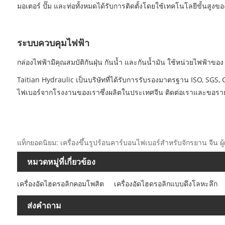
มอเตอร์ ปั๊ม และท่อทั้งหมดได้รับการติดตั้งโดยใช้เทคโนโลยีขั้นสู
ระบบควบคุมไฟฟ้า
กล่องไฟฟ้ามีคุณสมบัติกันฝุ่น กันน้ำ และกันน้ำมัน ใช้หน่วยไฟฟ้าของ 
Taitian Hydraulic เป็นบริษัทที่ได้รับการรับรองมาตรฐาน ISO, SGS, CE
ไฟเบอร์จากโรงงานของเราซึ่งผลิตในประเทศจีน ติดต่อเราและขอรายละ
แท็กยอดนิยม: เครื่องขึ้นรูปร้อนคาร์บอนไฟเบอร์สำหรับจักรยาน จีน ผู
หมวดหมู่ที่เกี่ยวข้อง
เครื่องอัดไฮดรอลิกคอมโพสิต
เครื่องอัดไฮดรอลิกแบบดึงโลหะลึก
ส่งคำถาม