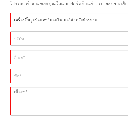
โปรดส่งคำถามของคุณในแบบฟอร์มด้านล่าง เราจะตอบกลับค