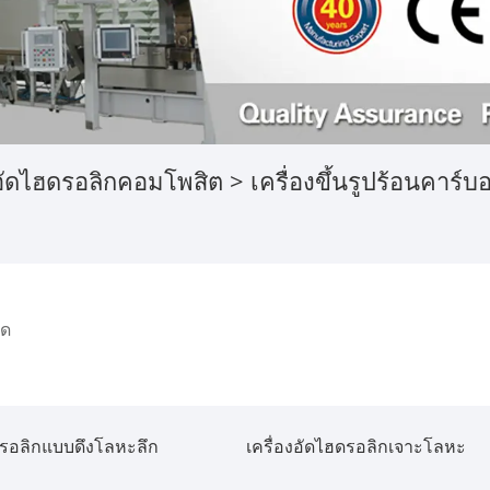
งอัดไฮดรอลิกคอมโพสิต
> เครื่องขึ้นรูปร้อนคาร
ัด
ดรอลิกแบบดึงโลหะลึก
เครื่องอัดไฮดรอลิกเจาะโลหะ